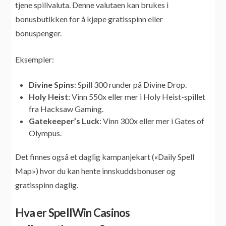
tjene spillvaluta. Denne valutaen kan brukes i
bonusbutikken for å kjøpe gratisspinn eller
bonuspenger.
Eksempler:
Divine Spins
: Spill 300 runder på Divine Drop.
Holy Heist
: Vinn 550x eller mer i Holy Heist-spillet
fra Hacksaw Gaming.
Gatekeeper’s Luck
: Vinn 300x eller mer i Gates of
Olympus.
Det finnes også et daglig kampanjekart («Daily Spell
Map») hvor du kan hente innskuddsbonuser og
gratisspinn daglig.
Hva er SpellWin Casinos