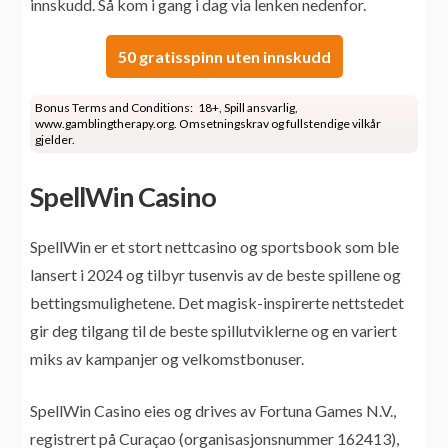
innskudd. Så kom i gang i dag via lenken nedenfor.
50 gratisspinn uten innskudd
18+, Spill ansvarlig,
www.gamblingtherapy.org. Omsetningskrav og fullstendige vilkår
gjelder.
SpellWin Casino
SpellWin er et stort nettcasino og sportsbook som ble
lansert i 2024 og tilbyr tusenvis av de beste spillene og
bettingsmulighetene. Det magisk-inspirerte nettstedet
gir deg tilgang til de beste spillutviklerne og en variert
miks av kampanjer og velkomstbonuser.
SpellWin Casino eies og drives av Fortuna Games N.V.,
registrert på Curaçao (organisasjonsnummer 162413),