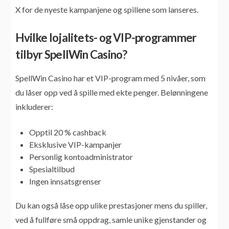
X for de nyeste kampanjene og spillene som lanseres.
Hvilke lojalitets- og VIP-programmer
tilbyr SpellWin Casino?
SpellWin Casino har et VIP-program med 5 nivåer, som
du låser opp ved å spille med ekte penger. Belønningene
inkluderer:
Opptil 20 % cashback
Eksklusive VIP-kampanjer
Personlig kontoadministrator
Spesialtilbud
Ingen innsatsgrenser
Du kan også låse opp ulike prestasjoner mens du spiller,
ved å fullføre små oppdrag, samle unike gjenstander og