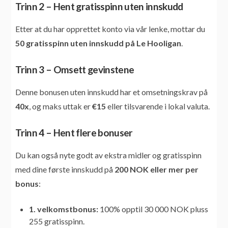
Trinn 2 – Hent gratisspinn uten innskudd
Etter at du har opprettet konto via vår lenke, mottar du
50 gratisspinn uten innskudd på Le Hooligan
.
Trinn 3 – Omsett gevinstene
Denne bonusen uten innskudd har et omsetningskrav på
40x
, og maks uttak er
€15
eller tilsvarende i lokal valuta.
Trinn 4 – Hent flere bonuser
Du kan også nyte godt av ekstra midler og gratisspinn
med dine første innskudd på
200 NOK eller mer per
bonus
:
1. velkomstbonus:
100% opptil 30 000 NOK pluss
255 gratisspinn.