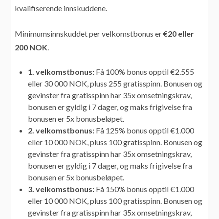
kvalifiserende innskuddene.
Minimumsinnskuddet per velkomstbonus er
€20 eller
200 NOK
.
1. velkomstbonus:
Få 100% bonus opptil €2.555
eller 30 000 NOK, pluss 255 gratisspinn. Bonusen og
gevinster fra gratisspinn har 35x omsetningskrav,
bonusen er gyldig i 7 dager, og maks frigivelse fra
bonusen er 5x bonusbeløpet.
2. velkomstbonus:
Få 125% bonus opptil €1.000
eller 10 000 NOK, pluss 100 gratisspinn. Bonusen og
gevinster fra gratisspinn har 35x omsetningskrav,
bonusen er gyldig i 7 dager, og maks frigivelse fra
bonusen er 5x bonusbeløpet.
3. velkomstbonus:
Få 150% bonus opptil €1.000
eller 10 000 NOK, pluss 100 gratisspinn. Bonusen og
gevinster fra gratisspinn har 35x omsetningskrav,