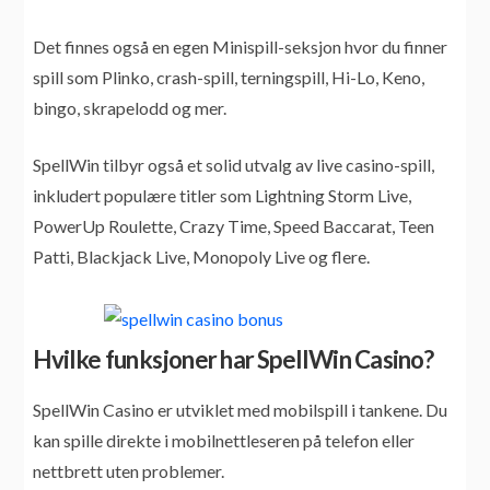
Det finnes også en egen Minispill-seksjon hvor du finner
spill som Plinko, crash-spill, terningspill, Hi-Lo, Keno,
bingo, skrapelodd og mer.
SpellWin tilbyr også et solid utvalg av live casino-spill,
inkludert populære titler som Lightning Storm Live,
PowerUp Roulette, Crazy Time, Speed Baccarat, Teen
Patti, Blackjack Live, Monopoly Live og flere.
Hvilke funksjoner har SpellWin Casino?
SpellWin Casino er utviklet med mobilspill i tankene. Du
kan spille direkte i mobilnettleseren på telefon eller
nettbrett uten problemer.