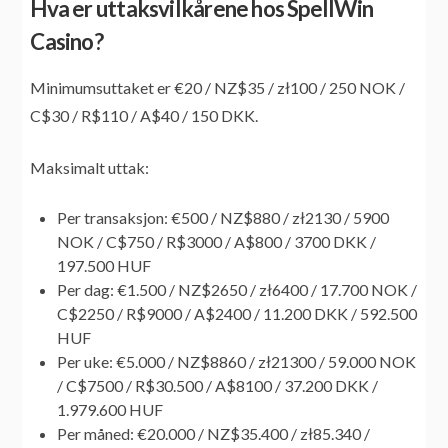
Hva er uttaksvilkårene hos SpellWin
Casino?
Minimumsuttaket er €20 / NZ$35 / zł100 / 250 NOK /
C$30 / R$110 / A$40 / 150 DKK.
Maksimalt uttak:
Per transaksjon: €500 / NZ$880 / zł2130 / 5900
NOK / C$750 / R$3000 / A$800 / 3700 DKK /
197.500 HUF
Per dag: €1.500 / NZ$2650 / zł6400 / 17.700 NOK /
C$2250 / R$9000 / A$2400 / 11.200 DKK / 592.500
HUF
Per uke: €5.000 / NZ$8860 / zł21300 / 59.000 NOK
/ C$7500 / R$30.500 / A$8100 / 37.200 DKK /
1.979.600 HUF
Per måned: €20.000 / NZ$35.400 / zł85.340 /