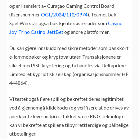
og er lisensiert av Curaçao Gaming Control Board
(lisensnummer
OGL/2024/112/0974
). Teamet bak
SpellWin står også bak kjente søstersider som
Casino
Joy
,
Trino Casino
,
JettBet
og andre plattformer.
Du kan gjøre innskudd med sikre metoder som bankkort,
e-lommebøker og kryptovalutaer. Transaksjonene er
sikret med SSL-kryptering og behandles via Deltaprime
Limited, et kypriotisk selskap (organisasjonsnummer HE
444864).
Vi testet også flere spill og bekreftet deres legitimitet
ved å gjennomgå kildekoden og verifisere at de drives av
anerkjente leverandører. Takket være RNG-teknologi
kan vi bekrefte at spillene tilbyr rettferdige og pålitelige
utbetalinger.