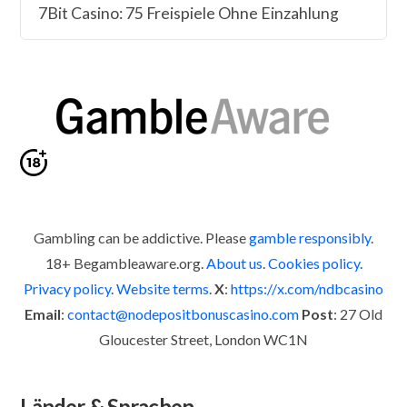
7Bit Casino: 75 Freispiele Ohne Einzahlung
Gambling can be addictive. Please
gamble responsibly
.
18+ Begambleaware.org.
About us
.
Cookies policy
.
Privacy policy
.
Website terms
.
X
:
https://x.com/ndbcasino
Email
:
contact@nodepositbonuscasino.com
Post
: 27 Old
Gloucester Street, London WC1N
Länder & Sprachen