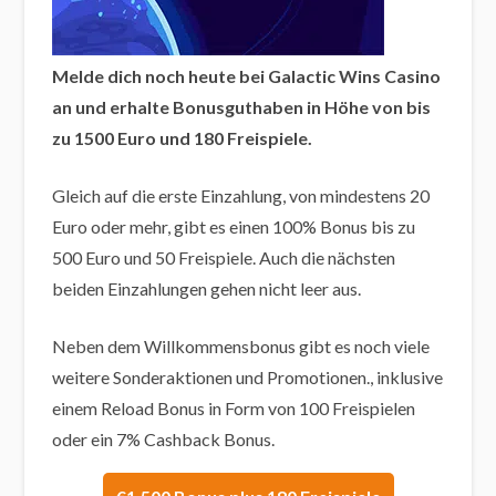
Melde dich noch heute bei Galactic Wins Casino
an und erhalte Bonusguthaben in Höhe von bis
zu 1500 Euro und 180 Freispiele.
Gleich auf die erste Einzahlung, von mindestens 20
Euro oder mehr, gibt es einen 100% Bonus bis zu
500 Euro und 50 Freispiele. Auch die nächsten
beiden Einzahlungen gehen nicht leer aus.
Neben dem Willkommensbonus gibt es noch viele
weitere Sonderaktionen und Promotionen., inklusive
einem Reload Bonus in Form von 100 Freispielen
oder ein 7% Cashback Bonus.