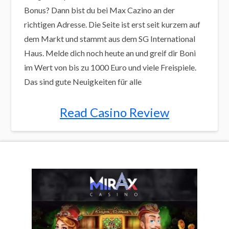
Bonus? Dann bist du bei Max Cazino an der
richtigen Adresse. Die Seite ist erst seit kurzem auf
dem Markt und stammt aus dem SG International
Haus. Melde dich noch heute an und greif dir Boni
im Wert von bis zu 1000 Euro und viele Freispiele.
Das sind gute Neuigkeiten für alle
Read Casino Review