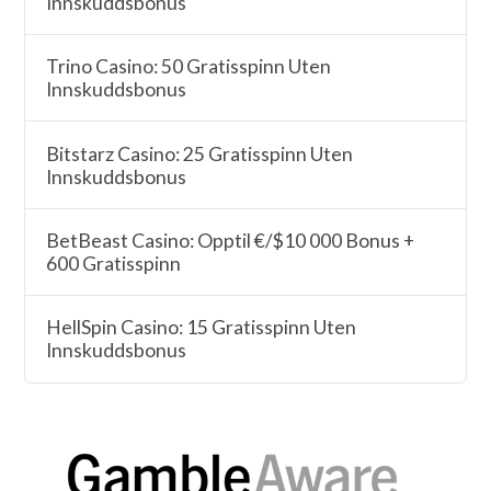
Innskuddsbonus
Trino Casino: 50 Gratisspinn Uten
Innskuddsbonus
Bitstarz Casino: 25 Gratisspinn Uten
Innskuddsbonus
BetBeast Casino: Opptil €/$10 000 Bonus +
600 Gratisspinn
HellSpin Casino: 15 Gratisspinn Uten
Innskuddsbonus