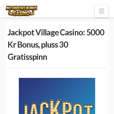
Nav
Jackpot Village Casino: 5000
Kr Bonus, pluss 30
Gratisspinn