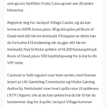
som ga oss SlotNite, Fruity Casa og mer enn 20 andre
hitmerker.
Registrer deg for Jackpot Village Casino, og du kan
kreve en 200% bonus pluss 30 gratisspinn på Book of
Dead med ditt første innskudd. På toppen av dette kan
du fortsette å få belønning når du gjør ditt første
innskudd. Nye britiske spillere vil få 200 bonusspinn på
Book of Dead, pluss 500 lojalitetspoeng for å starte din
VIP-reise.
Casinoet er fullt regulert over hele verden, med lisenser
levert av UK Gambling Commission og Malta Gaming
Authority. Nettstedet viser hvert spills retur til spillerens
( RTP ) figurer, slik at du kan sjekke hva du får til før du
bestemmer deg for å spille. Jackpot Village kommer