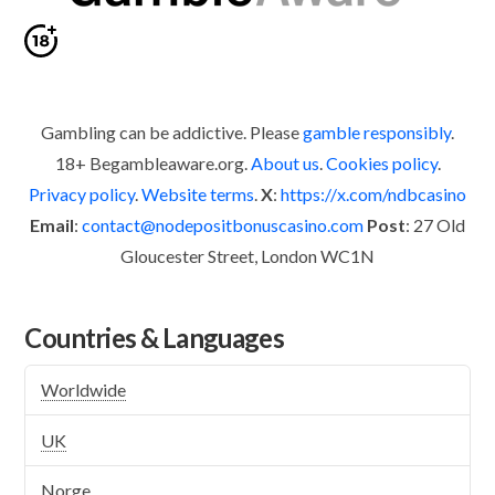
Gambling can be addictive. Please
gamble responsibly
.
18+ Begambleaware.org.
About us
.
Cookies policy
.
Privacy policy
.
Website terms
.
X
:
https://x.com/ndbcasino
Email
:
contact@nodepositbonuscasino.com
Post
: 27 Old
Gloucester Street, London WC1N
Countries & Languages
Worldwide
UK
Norge