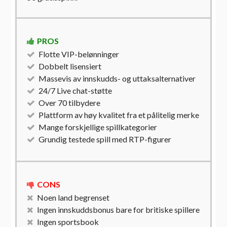
PROS
Flotte VIP-belønninger
Dobbelt lisensiert
Massevis av innskudds- og uttaksalternativer
24/7 Live chat-støtte
Over 70 tilbydere
Plattform av høy kvalitet fra et pålitelig merke
Mange forskjellige spillkategorier
Grundig testede spill med RTP-figurer
CONS
Noen land begrenset
Ingen innskuddsbonus bare for britiske spillere
Ingen sportsbook