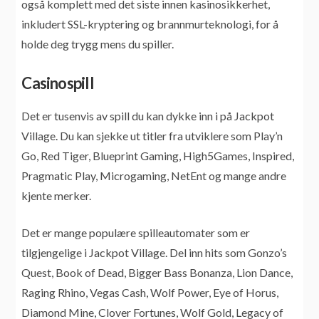
også komplett med det siste innen kasinosikkerhet,
inkludert SSL-kryptering og brannmurteknologi, for å
holde deg trygg mens du spiller.
Casinospill
Det er tusenvis av spill du kan dykke inn i på Jackpot
Village. Du kan sjekke ut titler fra utviklere som Play’n
Go, Red Tiger, Blueprint Gaming, High5Games, Inspired,
Pragmatic Play, Microgaming, NetEnt og mange andre
kjente merker.
Det er mange populære spilleautomater som er
tilgjengelige i Jackpot Village. Del inn hits som Gonzo’s
Quest, Book of Dead, Bigger Bass Bonanza, Lion Dance,
Raging Rhino, Vegas Cash, Wolf Power, Eye of Horus,
Diamond Mine, Clover Fortunes, Wolf Gold, Legacy of