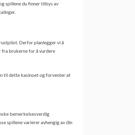
 og spillene du finner tilbys av
alinger.
ustpilot. Derfor planlegger vi å
 fra brukerne for å vurdere
n til dette kasinoet og forventer at
ganske bemerkelsesverdig
se spillene varierer avhengig av din