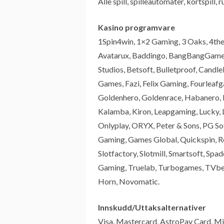
Alle spill, spilleautomater, kortspill, 
Kasino programvare
1Spin4win, 1×2 Gaming, 3 Oaks, 4the
Avatarux, Baddingo, BangBangGames,
Studios, Betsoft, Bulletproof, Candl
Games, Fazi, Felix Gaming, Fourlea
Goldenhero, Goldenrace, Habanero, H
Kalamba, Kiron, Leapgaming, Lucky,
Onlyplay, ORYX, Peter & Sons, PG Soft
Gaming, Games Global, Quickspin, Re
Slotfactory, Slotmill, Smartsoft, Sp
Gaming, Truelab, Turbogames, TVbet
Horn, Novomatic.
Innskudd/Uttaksalternativer
Visa, Mastercard, AstroPay Card, MiFi