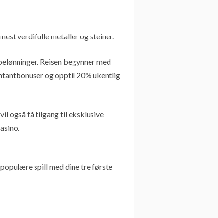
mest verdifulle metaller og steiner.
e belønninger. Reisen begynner med
kontantbonuser og opptil 20% ukentlig
il også få tilgang til eksklusive
asino.
populære spill med dine tre første