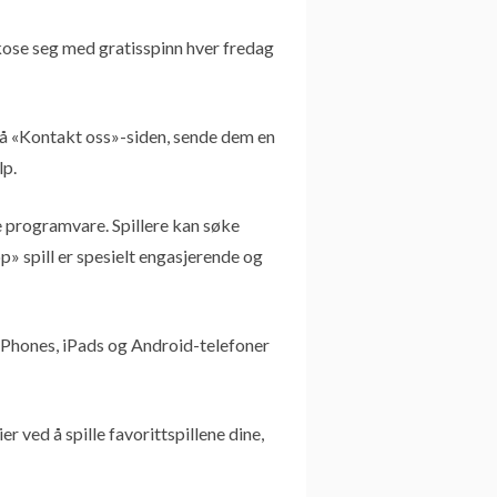
kose seg med gratisspinn hver fredag
på «Kontakt oss»-siden, sende dem en
lp.
e programvare. Spillere kan søke
pp» spill er spesielt engasjerende og
 iPhones, iPads og Android-telefoner
r ved å spille favorittspillene dine,