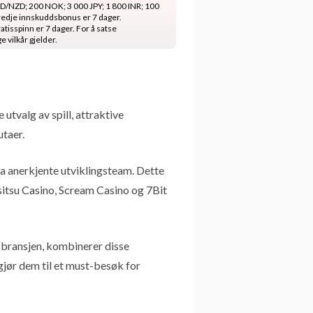
D/NZD; 200 NOK; 3 000 JPY; 1 800 INR; 100
redje innskuddsbonus er 7 dager.
atisspinn er 7 dager. For å satse
 vilkår gjelder.
utvalg av spill, attraktive
taer.
ra anerkjente utviklingsteam. Dette
sitsu Casino, Scream Casino og 7Bit
g-bransjen, kombinerer disse
jør dem til et must-besøk for