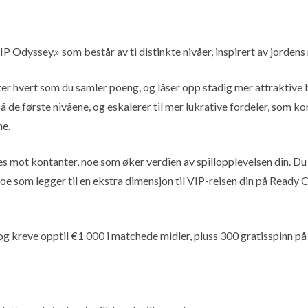
 Odyssey,» som består av ti distinkte nivåer, inspirert av jordens 
tter hvert som du samler poeng, og låser opp stadig mer attraktiv
å de første nivåene, og eskalerer til mer lukrative fordeler, som 
ne.
es mot kontanter, noe som øker verdien av spillopplevelsen din. Du v
e som legger til en ekstra dimensjon til VIP-reisen din på Ready C
g kreve opptil €1 000 i matchede midler, pluss 300 gratisspinn på 