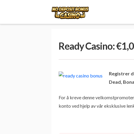
Ready Casino: €1,0
Registrer d
Dead, Bonan
For å kreve denne velkomstpromoteri
konto ved hjelp av vår eksklusive len