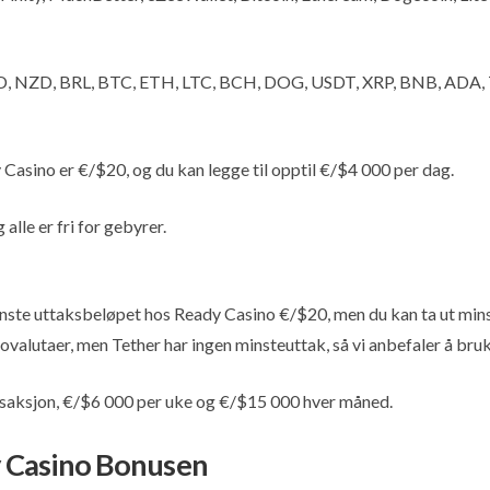
D, NZD, BRL, BTC, ETH, LTC, BCH, DOG, USDT, XRP, BNB, ADA,
 Casino er €/$20, og du kan legge til opptil €/$4 000 per dag.
lle er fri for gebyrer.
inste uttaksbeløpet hos Ready Casino €/$20, men du kan ta ut min
tovalutaer, men Tether har ingen minsteuttak, så vi anbefaler å br
ansaksjon, €/$6 000 per uke og €/$15 000 hver måned.
 Casino Bonusen