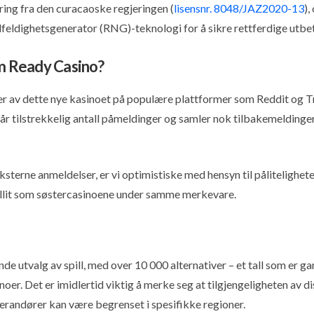
ering fra den curacaoske regjeringen (
lisensnr. 8048/JAZ2020-13
),
lfeldighetsgenerator (RNG)-teknologi for å sikre rettferdige utbet
m Ready Casino?
er av dette nye kasinoet på populære plattformer som Reddit og Tr
år tilstrekkelig antall påmeldinger og samler nok tilbakemeldinger
sterne anmeldelser, er vi optimistiske med hensyn til pålitelighete
tillit som søstercasinoene under samme merkevare.
de utvalg av spill, med over 10 000 alternativer – et tall som er 
. Det er imidlertid viktig å merke seg at tilgjengeligheten av dis
verandører kan være begrenset i spesifikke regioner.