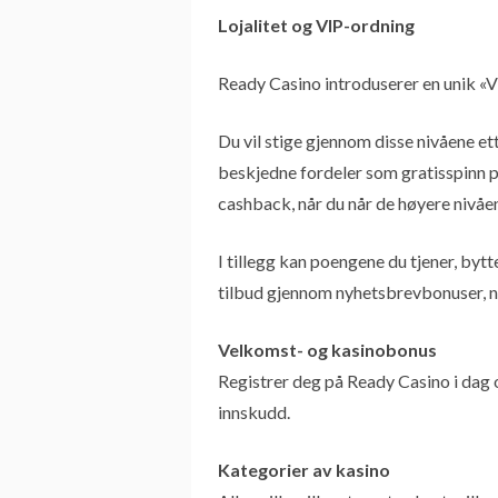
Lojalitet og VIP-ordning
Ready Casino introduserer en unik «VIP
Du vil stige gjennom disse nivåene e
beskjedne fordeler som gratisspinn p
cashback, når du når de høyere nivåe
I tillegg kan poengene du tjener, bytt
tilbud gjennom nyhetsbrevbonuser, no
Velkomst- og kasinobonus
Registrer deg på Ready Casino i dag o
innskudd.
Kategorier av kasino