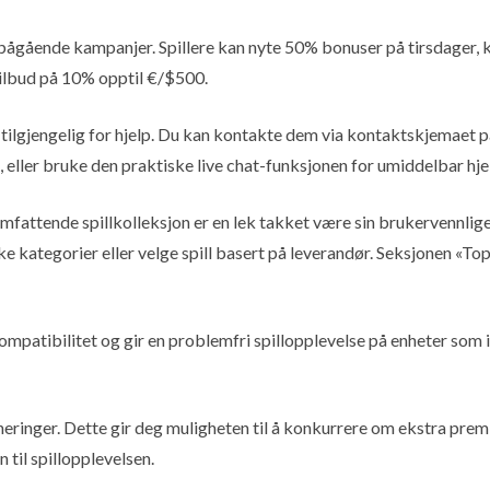
 pågående kampanjer. Spillere kan nyte 50% bonuser på tirsdager, 
tilbud på 10% opptil €/$500.
tilgjengelig for hjelp. Du kan kontakte dem via kontaktskjemaet 
ller bruke den praktiske live chat-funksjonen for umiddelbar hje
fattende spillkolleksjon er en lek takket være sin brukervennlig
ulike kategorier eller velge spill basert på leverandør. Seksjonen «To
mpatibilitet og gir en problemfri spillopplevelse på enheter som
rneringer. Dette gir deg muligheten til å konkurrere om ekstra premie
 til spillopplevelsen.