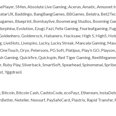
ePlayer, 5Men, Absolute Live Gaming, Acerun, Amatic, Amusnet I
vatarUX, Baddingo, BangBangGames, BBGames, Belatra, Bet2Tech,
games, Blueprint, Bombaylive, Boomerang Studios, Booming Game
 Endorphina, Evolution, Ezugi, Fazi, Felix Gaming, Fourleafgaming,
ldenhero, Goldenrock, Habanero, Hacksaw, High 5, High5, Hotris
 LiveSlots, Livespins, Lucky, Lucky Streak, Mancala Gaming, Masc
eTouch, Oryx, Petersons, PG Soft, Platipus, Play’n GO, Playson, 
ush Gaming, Quickfire, Quickspin, Red Tiger Gaming, Reellifegames
 Ruby Play, Silverback, SmartSoft, Spearhead, Spinomenal, Spribe
, Yggdrasil.
 Bitcoin, Bitcoin Cash, CashtoCode, ecoPayz, Ethereum, InstaDebit,
tter, Neteller, Neosurf, PaySafeCard, Piastrix, Rapid Transfer, Rip