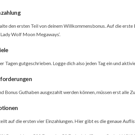
inzahlung
halte den ersten Teil von deinem Willkommensbonus. Auf die erste
el ‚ Lady Wolf Moon Megaways‘.
iele
ier Tagen gutgeschrieben. Logge dich also jeden Tag ein und aktivie
anforderungen
nd Bonus Guthaben ausgezahlt werden können, müssen erst alle Zu
otionen
 auf die ersten vier Einzahlungen. Hier gibt es die genaue Auflis