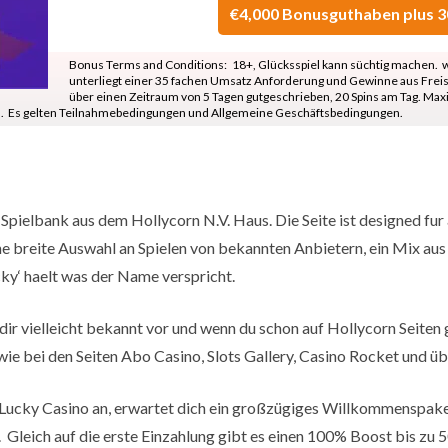
€4,000 Bonusguthaben plus 30
18+, Glücksspiel kann süchtig machen.
unterliegt einer 35 fachen Umsatz Anforderung und Gewinne aus Freisp
über einen Zeitraum von 5 Tagen gutgeschrieben, 20 Spins am Tag. Maxi
 Es gelten Teilnahmebedingungen und Allgemeine Geschäftsbedingungen.
 Spielbank aus dem Hollycorn N.V. Haus. Die Seite ist designed fur 
ne breite Auswahl an Spielen von bekannten Anbietern, ein Mix au
cky‘ haelt was der Name verspricht.
dir vielleicht bekannt vor und wenn du schon auf Hollycorn Seiten ge
ie bei den Seiten Abo Casino, Slots Gallery, Casino Rocket und üb
s Lucky Casino an, erwartet dich ein großzügiges Willkommenspa
 Gleich auf die erste Einzahlung gibt es einen 100% Boost bis zu 