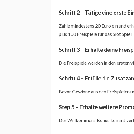
Schritt 2 – Tätige eine erste E
Zahle mindestens 20 Euro ein und er
plus 100 Freispiele für das Slot Spi
Schritt 3 – Erhalte deine Freisp
Die Freispiele werden in den ersten v
Schritt 4 – Erfülle die Zusatz
Bevor Gewinne aus den Freispielen u
Step 5 – Erhalte weitere Prom
Der Willkommens Bonus kommt verteilt