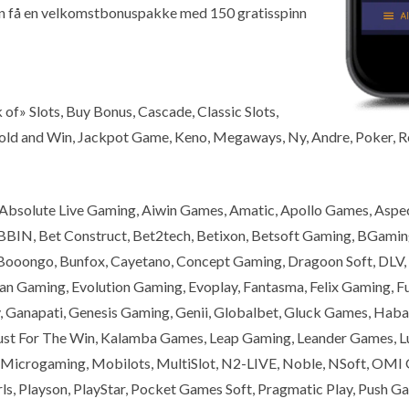
an få en velkomstbonuspakke med 150 gratisspinn
 of» Slots, Buy Bonus, Cascade, Classic Slots,
 Hold and Win, Jackpot Game, Keno, Megaways, Ny, Andre, Poker, R
bsolute Live Gaming, Aiwin Games, Amatic, Apollo Games, Aspe
BBIN, Bet Construct, Bet2tech, Betixon, Betsoft Gaming, BGamin
Booongo, Bunfox, Cayetano, Concept Gaming, Dragoon Soft, DLV
sian Gaming, Evolution Gaming, Evoplay, Fantasma, Felix Gaming,
Ganapati, Genesis Gaming, Genii, Globalbet, Gluck Games, Hab
, Just For The Win, Kalamba Games, Leap Gaming, Leander Games,
Microgaming, Mobilots, MultiSlot, N2-LIVE, Noble, NSoft, OMI G
rls, Playson, PlayStar, Pocket Games Soft, Pragmatic Play, Push Ga