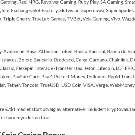
Gaming, Reel NRG, Revolver Gaming, Ruby Play, SA Gaming, Smar
Slot Exchange, Slot Factory, Slotvision, Supernowa, Super Spade 
 Triple Cherry, TrueLab Games, TVBet, Vela Gaming, Vivo, Wazda
, Avalanche, Basic Attention Token, Banco Banrisul, Banco do Bras
Bitshares, Boleto Bancario, Bradesco, Caixa, Cardano, Chainlink, DA
assic, Flexepin, Interac e-Transfer, Itaú, Jeton, Litecoin, LOTE
oken, PaySafeCard, PayZ, Perfect Money, Polkadot, Rapid Transfer
Stellar, Tether, Toncoin, TrueUSD, USD Coin, VISA, Verge, WebMoney
re €/$1 med et stort utvalg av alternativer inkludert kryptovalutaer
for hvor mye du kan ta ut.
 Spin Casino Bonus