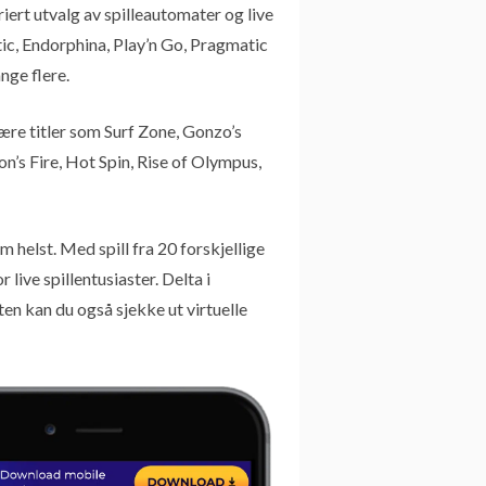
riert utvalg av spilleautomater og live
tic, Endorphina, Play’n Go, Pragmatic
ge flere.
ære titler som Surf Zone, Gonzo’s
’s Fire, Hot Spin, Rise of Olympus,
 helst. Med spill fra 20 forskjellige
 live spillentusiaster. Delta i
n kan du også sjekke ut virtuelle