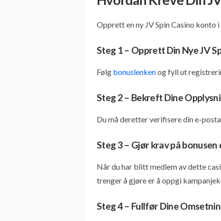
Opprett en ny JV Spin Casino konto i 
Steg 1 – Opprett Din Nye JV S
Følg
bonuslenken
og fyll ut registrer
Steg 2 – Bekreft Dine Opplysn
Du må deretter verifisere din e-pos
Steg 3 – Gjør krav på bonusen 
Når du har blitt medlem av dette cas
trenger å gjøre er å oppgi kampan
Steg 4 – Fullfør Dine Omsetni