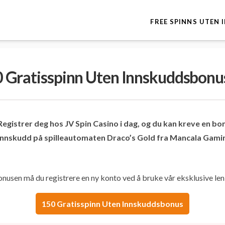
FREE SPINNS UTEN
0 Gratisspinn Uten Innskuddsbonu
Registrer deg hos JV Spin Casino i dag, og du kan kreve en bo
innskudd på spilleautomaten Draco’s Gold fra Mancala Gam
nusen må du registrere en ny konto ved å bruke vår eksklusive len
150 Gratisspinn Uten Innskuddsbonus