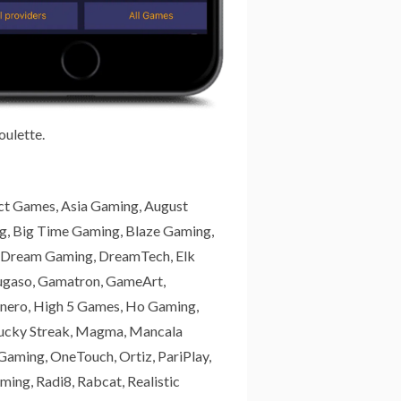
oulette.
ct Games, Asia Gaming, August
g, Big Time Gaming, Blaze Gaming,
, Dream Gaming, DreamTech, Elk
 Fugaso, Gamatron, GameArt,
anero, High 5 Games, Ho Gaming,
 Lucky Streak, Magma, Mancala
aming, OneTouch, Ortiz, PariPlay,
ming, Radi8, Rabcat, Realistic