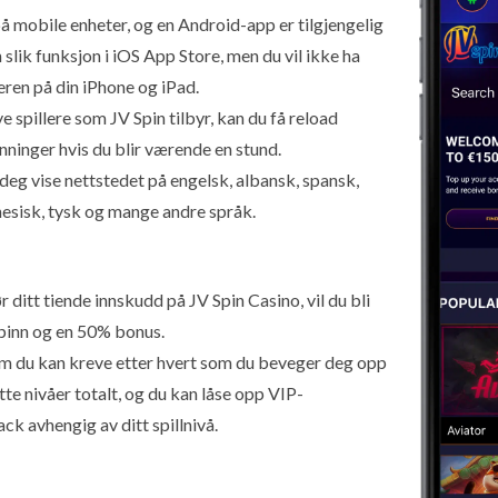
 på mobile enheter, og en Android-app er tilgjengelig
 slik funksjon i iOS App Store, men du vil ikke ha
eren på din iPhone og iPad.
ye spillere som JV Spin tilbyr, kan du få reload
ninger hvis du blir værende en stund.
deg vise nettstedet på engelsk, albansk, spansk,
kinesisk, tysk og mange andre språk.
r ditt tiende innskudd på JV Spin Casino, vil du bli
pinn og en 50% bonus.
m du kan kreve etter hvert som du beveger deg opp
tte nivåer totalt, og du kan låse opp VIP-
ck avhengig av ditt spillnivå.