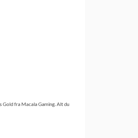
’s Gold fra Macala Gaming. Alt du