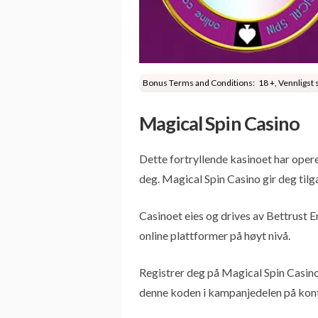
18 +, Vennligst 
Magical Spin Casino
Dette fortryllende kasinoet har operer
deg. Magical Spin Casino gir deg tilga
Casinoet eies og drives av Bettrust E
online plattformer på høyt nivå.
Registrer deg på Magical Spin Casin
denne koden i kampanjedelen på kontoe