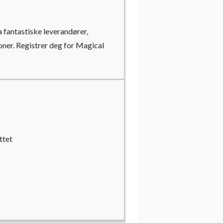
a fantastiske leverandører,
ner. Registrer deg for Magical
ttet