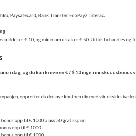
ashlib, Paysafecard, Bank Transfer, EcoPayz, Interac.
ing
nskuddet er € 10, og minimum uttak er € 50. Uttak behandles og fu
s
sino i dag, og du kan kreve en € / $ 10 ingen innskuddsbonus
panjen, oppretter du den nye kontoen din med vår eksklusive lenk
bonus opp til € 1000 pluss 50 gratisspinn
bonus opp til € 1000
 bonus opp til € 1000