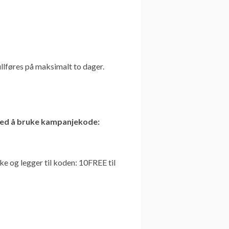
llføres på maksimalt to dager.
 ved å bruke kampanjekode:
e og legger til koden: 10FREE til