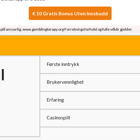
€ 10 Gratis Bonus Uten Innskudd
spill ansvarlig, www.gamblingterapy.org Forretningsforhold og fulle vilkår gjelder.
Første inntrykk
l
Brukervennlighet
Erfaring
Casinospill