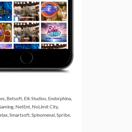
, Betsoft, Elk Studios, Endorphina,
aming, NetEnt, NoLimit City,
lax, Smartsoft, Spinomenal, Spribe,