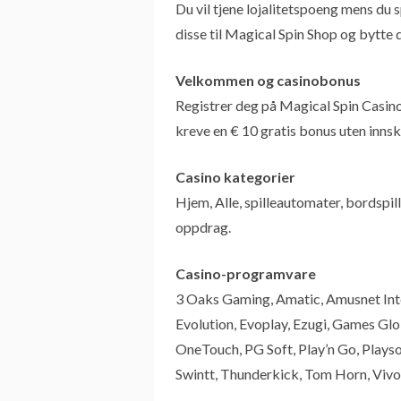
Du vil tjene lojalitetspoeng mens du s
disse til Magical Spin Shop og bytte
Velkommen og casinobonus
Registrer deg på Magical Spin Casin
kreve en € 10 gratis bonus uten inns
Casino kategorier
Hjem, Alle, spilleautomater, bordspill
oppdrag.
Casino-programvare
3 Oaks Gaming, Amatic, Amusnet Inte
Evolution, Evoplay, Ezugi, Games G
OneTouch, PG Soft, Play’n Go, Playso
Swintt, Thunderkick, Tom Horn, Vivo