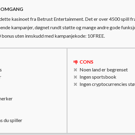
NNOMGANG
ette kasinoet fra Betrust Entertainment. Det er over 4500 spill fr
ående kampanjer, døgnet rundt støtte og mange andre gode funksjo
 10 bonus uten innskudd med kampanjekode: 10FREE.
CONS
s
Noen land er begrenset
r
Ingen sportsbook
Ingen cryptocurrencies stø
 merker
s du spiller