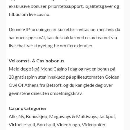
eksklusive bonuser, prioritetssupport, lojalitetsgaver og
tilbud om live casino.
Denne VIP-ordningen er kun etter invitasjon, men hvis du
har noen spørsmål, kan du snakke med en av teamet via
live chat-verktøyet og be om flere detaljer.
Velkomst- & Casinobonus
Meld deg på på Mond Casino i dag og nyt en bonus på
20 gratisspinn uten innskudd på spilleautomaten Golden
Owl Of Athena fra Betsoft, og du kan glede deg over
gevinstene dine uten omsetningskrav.
Casinokategorier
Alle, Ny, Bonuskjøp, Megaways & Multiways, Jackpot,
Virtuelle spill, Bordspill, Videobingo, Videopoker,