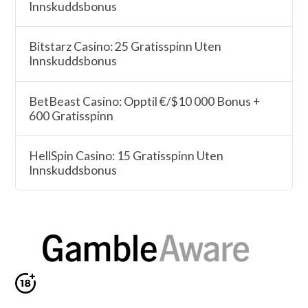
Innskuddsbonus
Bitstarz Casino: 25 Gratisspinn Uten
Innskuddsbonus
BetBeast Casino: Opptil €/$10 000 Bonus +
600 Gratisspinn
HellSpin Casino: 15 Gratisspinn Uten
Innskuddsbonus