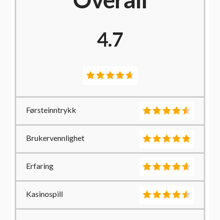
4.7
Førsteinntrykk
Brukervennlighet
Erfaring
Kasinospill