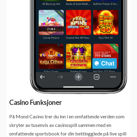
Casino Funksjoner
På Mond Casino trer du inn i en omfattende verden som
skryter av tusenvis av casinospill sammen med en
omfattende sportsbook for din bettingglede på live spill