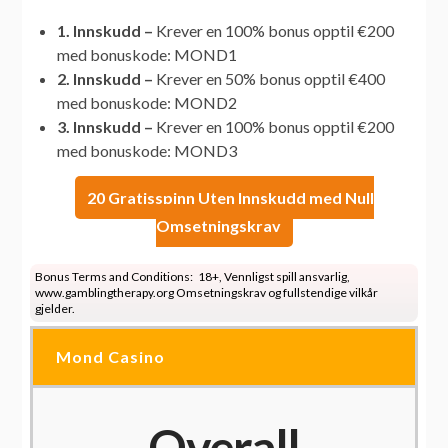
1. Innskudd –
Krever en 100% bonus opptil €200
med bonuskode: MOND1
2. Innskudd –
Krever en 50% bonus opptil €400
med bonuskode: MOND2
3. Innskudd –
Krever en 100% bonus opptil €200
med bonuskode: MOND3
20 Gratisspinn Uten Innskudd med Null
Omsetningskrav
18+, Vennligst spill ansvarlig,
www.gamblingtherapy.org Omsetningskrav og fullstendige vilkår
gjelder.
Mond Casino
Overall