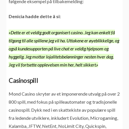
følgende eksempel på tilbakemelding:
Denicia hadde dette å si:
«Dette er et veldig godt organisert casino. Jeg kan enkelt få
tilgang til alle spillene jeg vil ha. Uttakene er øyeblikkelige, og
også kundesupporten på live chat er veldig hjelpsom og
hyggelig. Jeg mottar lojalitetsbelønninger nesten hver dag.
Jeg vil fortsette opplevelsen min her, helt sikkert.»
Casinospill
Mond Casino skryter av et imponerende utvalg på over 2
800 spill, med fokus på spilleautomater og tradisjonelle
casinospill. Dykk ned i en skattekiste av populære spill
fra ledende utviklere, inkludert Evolution, Microgaming,
Kalamba, JFTW, NetEnt, NoLimit City, Quickspin,