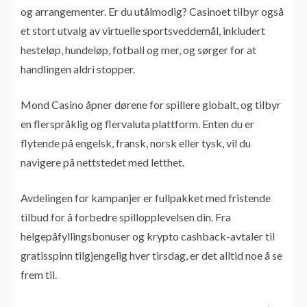
og arrangementer. Er du utålmodig? Casinoet tilbyr også
et stort utvalg av virtuelle sportsveddemål, inkludert
hesteløp, hundeløp, fotball og mer, og sørger for at
handlingen aldri stopper.
Mond Casino åpner dørene for spillere globalt, og tilbyr
en flerspråklig og flervaluta plattform. Enten du er
flytende på engelsk, fransk, norsk eller tysk, vil du
navigere på nettstedet med letthet.
Avdelingen for kampanjer er fullpakket med fristende
tilbud for å forbedre spillopplevelsen din. Fra
helgepåfyllingsbonuser og krypto cashback-avtaler til
gratisspinn tilgjengelig hver tirsdag, er det alltid noe å se
frem til.