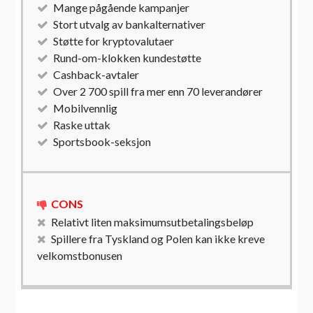
Mange pågående kampanjer
Stort utvalg av bankalternativer
Støtte for kryptovalutaer
Rund-om-klokken kundestøtte
Cashback-avtaler
Over 2 700 spill fra mer enn 70 leverandører
Mobilvennlig
Raske uttak
Sportsbook-seksjon
CONS
Relativt liten maksimumsutbetalingsbeløp
Spillere fra Tyskland og Polen kan ikke kreve
velkomstbonusen