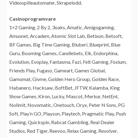
Videospilleautomater, Skrapelodd.
Casinoprogramvare
1×2 Gaming, 2 By 2, 3oaks, Amatic, Amigogaming,
Amusnet, Arcadem, Atomic Slot Lab, Betixon, Betsoft,
BF Games, Big Time Gaming, Bluberi, Blueprint, Blue
Guru, Booming Games, Candlebets, Elk, Endorphina,
Evolution, Evoplay, Fantasma, Fazi, Felt Gaming, Foxium,
Friends Play, Fugaso, Gameart, Games Global,
Gamomat, Givme, Golden Hero Group, Golden Race,
Habanero, Hacksaw, iSoftBet, JFTW, Kalamba, King
Show Games, Kiron, Lucky, Mascot, Merkur, NetEnt,
Nolimit, Novomatic, Onetouch, Oryx, Peter N Sons, PG
Soft, Play’n GO, Playson, Playtech, Pragmatic Play, Push
Gaming, Quickspin, Rabcat Gambling, Real Dealer
Studios, Red Tiger, Reevoo, Relax Gaming, Revolver,