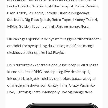
Lucky Dwarfs, 9 Coins Hold the Jackpot, Razor Returns,
Cash Truck, Le Bandit, Temple Tumble Megaways,
Starburst, Big Bass Splash, Retro Tapes, Money Train 4,
Midas Golden Touch, Jammin Jars og mange flere.
Du kan også sjekke ut de nyeste tilleggene til nettstedet i
området for nye spill, og du vil til og med finne mange
eksklusive titler oppført på Playio.
Hvis du foretrekker tradisjonelle kasinospill, vil du også
kunne sjekke ut RNG-bordspill og live dealer-spill,
inkludert blackjack, rulett, videopoker, baccarat og til
og med gameshows som Crazy Time, Crazy Pachinko
Live, Lightning Lotto, Monopoly Live og mange flere.