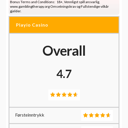
18+, Vennligst spill ansvarlig,
www.gamblingtherapy.org Omsetningskrav og Fullstendige vilkår
gjelder.
Playio Casino
Overall
4.7
Førsteinntrykk