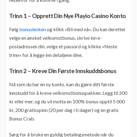
Trinn 1 – Opprett Din Nye Playio Casino Konto
Følg
bonuslenken
og klikk «Bli med nå». Du kan deretter
velge en ønsket velkomstbonus, skrive inn e-
postadressen din, velge et passord og klikke «Neste
trinn» for å legge inn detaljene dine.
Trinn 2 – Kreve Din Første Innskuddsbonus
Nå som du har en ny konto, kan du gjøre ditt første
innskudd for å kreve velkomstbonuspakken. Legg til 200
kr eller mer, og du vil motta en 100% bonus opptil 5 000
kr, 200 gratisspinn (20 per dag i ti dager) og en gratis
Bonus Crab.
Sørg for å bruke en gyldig betalingsmetode når du