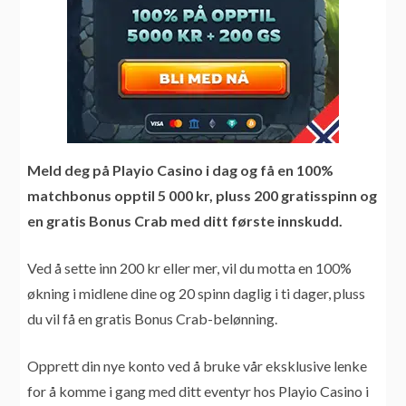
Meld deg på Playio Casino i dag og få en 100%
matchbonus opptil 5 000 kr, pluss 200 gratisspinn og
en gratis Bonus Crab med ditt første innskudd.
Ved å sette inn 200 kr eller mer, vil du motta en 100%
økning i midlene dine og 20 spinn daglig i ti dager, pluss
du vil få en gratis Bonus Crab-belønning.
Opprett din nye konto ved å bruke vår eksklusive lenke
for å komme i gang med ditt eventyr hos Playio Casino i