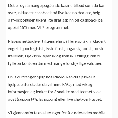
Det er også mange pågående kasino tilbud som du kan
nyte, inkludert cashback på live kasino dealere, helg
påfyllsbonuser, ukentlige gratisspinn og cashback på
opptil 15% med VIP-programmet.
Playios nettside er tilgjengelig på flere språk, inkludert
engelsk, portugisisk, tysk, finsk, ungarsk, norsk, polsk,
italiensk, tsjekkisk, spansk og fransk. I tillegg kan du
fylle på kontoen din med mange forskjellige valutaer.
Hvis du trenger hjelp hos Playio, kan du sjekke ut
hjelpesenteret, der du vil finne FAQs med viktig
informasjon og lenker for å snakke med teamet via e-
post (support@playio.com) eller live chat-verktøyet.
Vi gjennomførte evalueringer for å vurdere den mobile