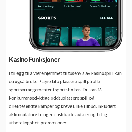
Kasino Funksjoner
I tillegg til å være hjemmet til tusenvis av kasinospill, kan
du også bruke Playio til å plassere spill på alle
sportsarrangementer i sportsboken. Du kan få
konkurransedyktige odds, plassere spill på
direktesendte kamper og kreve ulike tilbud, inkludert
akkumulatorøkninger, cashback-avtaler og tidlig
utbetalingsbet-promosjoner.