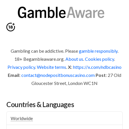
Gambling can be addictive. Please
gamble responsibly
.
18+ Begambleaware.org.
About us
.
Cookies policy
.
Privacy policy
.
Website terms
.
X
:
https://x.com/ndbcasino
Email
:
contact@nodepositbonuscasino.com
Post
: 27 Old
Gloucester Street, London WC1N
Countries & Languages
Worldwide