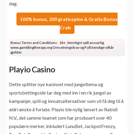
dag.
100% bonus, 200 gratisspinn & Gratis Bonus
Crab
18+, Vennligst spill ansvarlig,
www.gamblingtherapy.org Omsetningskrav og Fullstendige vilkår
gjelder.
Playio Casino
Dette splitter nye kasinoet med jungeltema og
sportsbettingside tar deg med inn i en rik jungel av
kampanjer, spill og innsatsalternativer som vil få deg til å
aldri ønske å forlate. Playio ble nylig lansert av Rabidi
N.V., det samme teamet som har produsert over 40
populære merker, inkludert LunuBet, JackpotFrenzy,