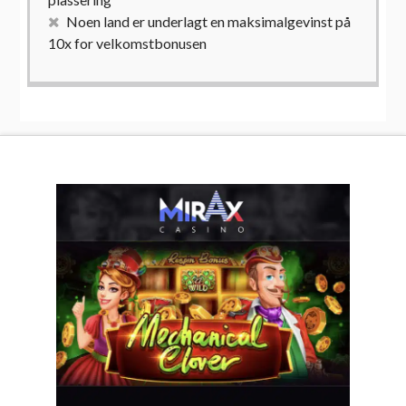
Noen land er underlagt en maksimalgevinst på
10x for velkomstbonusen