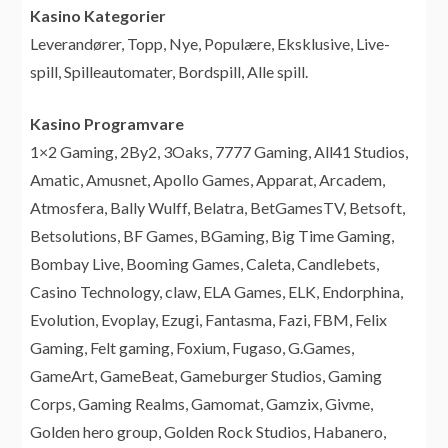
Kasino Kategorier
Leverandører, Topp, Nye, Populære, Eksklusive, Live-
spill, Spilleautomater, Bordspill, Alle spill.
Kasino Programvare
1×2 Gaming, 2By2, 3Oaks, 7777 Gaming, All41 Studios,
Amatic, Amusnet, Apollo Games, Apparat, Arcadem,
Atmosfera, Bally Wulff, Belatra, BetGamesTV, Betsoft,
Betsolutions, BF Games, BGaming, Big Time Gaming,
Bombay Live, Booming Games, Caleta, Candlebets,
Casino Technology, claw, ELA Games, ELK, Endorphina,
Evolution, Evoplay, Ezugi, Fantasma, Fazi, FBM, Felix
Gaming, Felt gaming, Foxium, Fugaso, G.Games,
GameArt, GameBeat, Gameburger Studios, Gaming
Corps, Gaming Realms, Gamomat, Gamzix, Givme,
Golden hero group, Golden Rock Studios, Habanero,