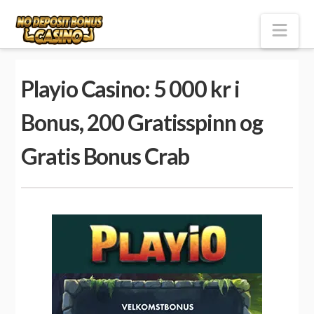
Nav
Playio Casino: 5 000 kr i
Bonus, 200 Gratisspinn og
Gratis Bonus Crab