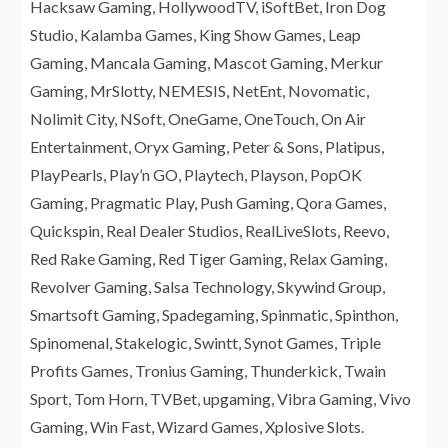
Hacksaw Gaming, HollywoodTV, iSoftBet, Iron Dog
Studio, Kalamba Games, King Show Games, Leap
Gaming, Mancala Gaming, Mascot Gaming, Merkur
Gaming, MrSlotty, NEMESIS, NetEnt, Novomatic,
Nolimit City, NSoft, OneGame, OneTouch, On Air
Entertainment, Oryx Gaming, Peter & Sons, Platipus,
PlayPearls, Play’n GO, Playtech, Playson, PopOK
Gaming, Pragmatic Play, Push Gaming, Qora Games,
Quickspin, Real Dealer Studios, RealLiveSlots, Reevo,
Red Rake Gaming, Red Tiger Gaming, Relax Gaming,
Revolver Gaming, Salsa Technology, Skywind Group,
Smartsoft Gaming, Spadegaming, Spinmatic, Spinthon,
Spinomenal, Stakelogic, Swintt, Synot Games, Triple
Profits Games, Tronius Gaming, Thunderkick, Twain
Sport, Tom Horn, TVBet, upgaming, Vibra Gaming, Vivo
Gaming, Win Fast, Wizard Games, Xplosive Slots.