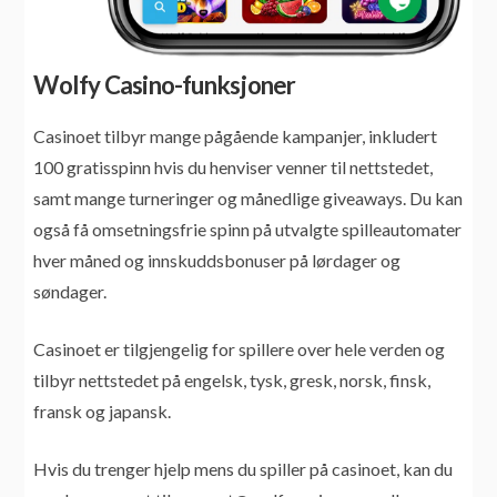
Wolfy Casino-funksjoner
Casinoet tilbyr mange pågående kampanjer, inkludert
100 gratisspinn hvis du henviser venner til nettstedet,
samt mange turneringer og månedlige giveaways. Du kan
også få omsetningsfrie spinn på utvalgte spilleautomater
hver måned og innskuddsbonuser på lørdager og
søndager.
Casinoet er tilgjengelig for spillere over hele verden og
tilbyr nettstedet på engelsk, tysk, gresk, norsk, finsk,
fransk og japansk.
Hvis du trenger hjelp mens du spiller på casinoet, kan du