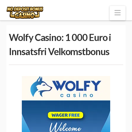
Nav
Wolfy Casino: 1 000 Euro i
Innsatsfri Velkomstbonus