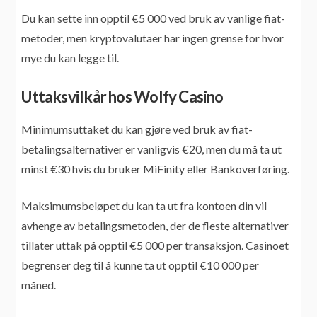
Du kan sette inn opptil €5 000 ved bruk av vanlige fiat-
metoder, men kryptovalutaer har ingen grense for hvor
mye du kan legge til.
Uttaksvilkår hos Wolfy Casino
Minimumsuttaket du kan gjøre ved bruk av fiat-
betalingsalternativer er vanligvis €20, men du må ta ut
minst €30 hvis du bruker MiFinity eller Bankoverføring.
Maksimumsbeløpet du kan ta ut fra kontoen din vil
avhenge av betalingsmetoden, der de fleste alternativer
tillater uttak på opptil €5 000 per transaksjon. Casinoet
begrenser deg til å kunne ta ut opptil €10 000 per
måned.