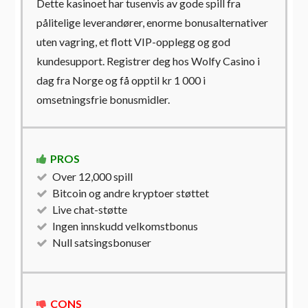
Dette kasinoet har tusenvis av gode spill fra
pålitelige leverandører, enorme bonusalternativer
uten vagring, et flott VIP-opplegg og god
kundesupport. Registrer deg hos Wolfy Casino i
dag fra Norge og få opptil kr 1 000 i
omsetningsfrie bonusmidler.
PROS
Over 12,000 spill
Bitcoin og andre kryptoer støttet
Live chat-støtte
Ingen innskudd velkomstbonus
Null satsingsbonuser
CONS