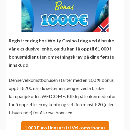
Registrer deg hos Wolfy Casino i dag ved å bruke
vår eksklusive lenke, og du kan få opptil €1 000 i
bonusmidler uten omsetningskrav på dine første
innskudd.
Denne velkomstbonusen starter med en 100 % bonus
opptil €200 når du setter inn penger ved å bruke
kampanjekoden WELCOME. Klikk på lenken nedenfor
for å opprette en ny konto og sett inn minst €20 (eller
tilsvarende) for å kreve bonusen.
1 000 Euro i Innsatsfri Velkomstbonus