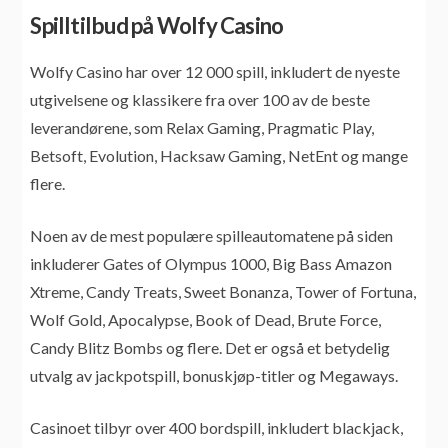
Spilltilbud på Wolfy Casino
Wolfy Casino har over 12 000 spill, inkludert de nyeste
utgivelsene og klassikere fra over 100 av de beste
leverandørene, som Relax Gaming, Pragmatic Play,
Betsoft, Evolution, Hacksaw Gaming, NetEnt og mange
flere.
Noen av de mest populære spilleautomatene på siden
inkluderer Gates of Olympus 1000, Big Bass Amazon
Xtreme, Candy Treats, Sweet Bonanza, Tower of Fortuna,
Wolf Gold, Apocalypse, Book of Dead, Brute Force,
Candy Blitz Bombs og flere. Det er også et betydelig
utvalg av jackpotspill, bonuskjøp-titler og Megaways.
Casinoet tilbyr over 400 bordspill, inkludert blackjack,