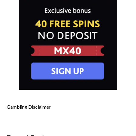
Gambling Disclaimer