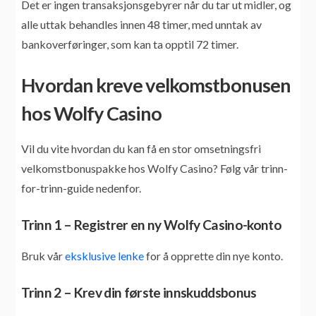
Det er ingen transaksjonsgebyrer når du tar ut midler, og
alle uttak behandles innen 48 timer, med unntak av
bankoverføringer, som kan ta opptil 72 timer.
Hvordan kreve velkomstbonusen
hos Wolfy Casino
Vil du vite hvordan du kan få en stor omsetningsfri
velkomstbonuspakke hos Wolfy Casino? Følg vår trinn-
for-trinn-guide nedenfor.
Trinn 1 – Registrer en ny Wolfy Casino-konto
Bruk vår
eksklusive lenke
for å opprette din nye konto.
Trinn 2 – Krev din første innskuddsbonus