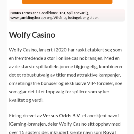
18+, Spill ansvarlig,
www.gamblingtherapy.org. Vilkår og betingelser gjelder.
Wolfy Casino
Wolfy Casino, lansert i 2020, har raskt etablert seg som
en fremtredende aktør i online casinobransjen. Med en
av de største spillkolleksjonene tilgjengelig, kombinerer
det et robust utvalg av titler med attraktive kampanjer,
omsetningsfrie bonuser og eksklusive VIP-fordeler, noe
som gjør det til et toppvalg for spillere som søker
kvalitet og verdi.
Eid og drevet av
Versus Odds B.V.
, et anerkjent navn i
iGaming-bransjen, deler Wolfy Casino sitt opphav med
over 15 søstersider, inkludert kjente navn som
Royal